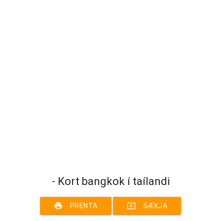
- Kort bangkok í taílandi
print
system_update_alt
PRENTA
SÆKJA