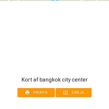
Kort af bangkok city center
print
system_update_alt
PRENTA
SÆKJA