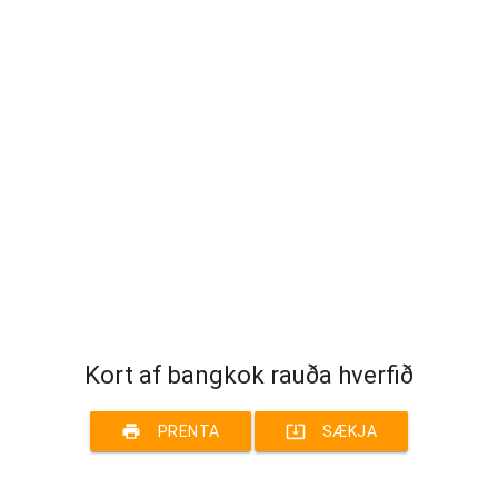
Kort af bangkok rauða hverfið
print
system_update_alt
PRENTA
SÆKJA