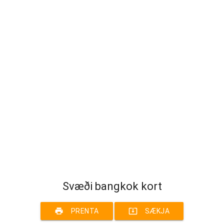
Svæði bangkok kort
print
system_update_alt
PRENTA
SÆKJA