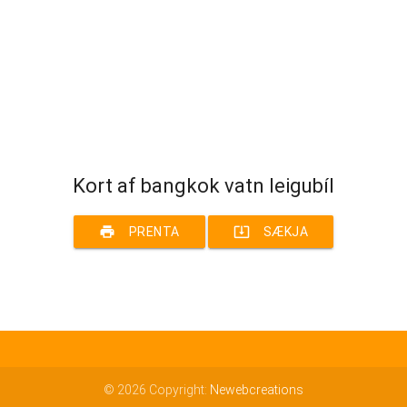
Kort af bangkok vatn leigubíl
print
system_update_alt
PRENTA
SÆKJA
© 2026 Copyright:
Newebcreations