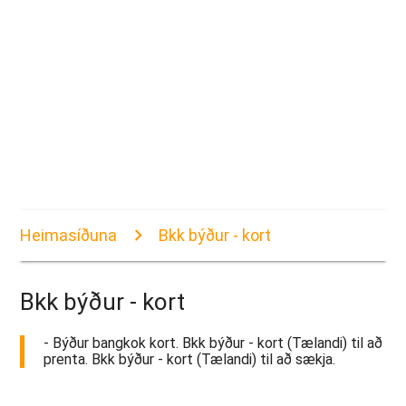
Heimasíðuna
Bkk býður - kort
Bkk býður - kort
- Býður bangkok kort. Bkk býður - kort (Tælandi) til að
prenta. Bkk býður - kort (Tælandi) til að sækja.